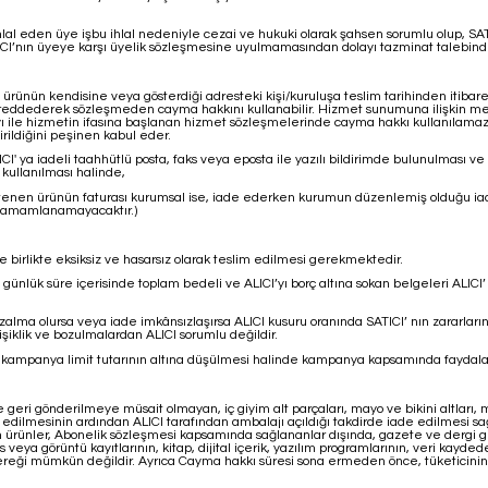
lal eden üye işbu ihlal nedeniyle cezai ve hukuki olarak şahsen sorumlu olup, SATICI
SATICI’nın üyeye karşı üyelik sözleşmesine uyulmamasından dolayı tazminat talebind
ürünün kendisine veya gösterdiği adresteki kişi/kuruluşa teslim tarihinden itibaren 
 reddederek sözleşmeden cayma hakkını kullanabilir. Hizmet sunumuna ilişkin mes
ı ile hizmetin ifasına başlanan hizmet sözleşmelerinde cayma hakkı kullanılamaz.
rildiğini peşinen kabul eder.
ATICI' ya iadeli taahhütlü posta, faks veya eposta ile yazılı bildirimde bulunulm
kullanılması halinde,
 istenen ürünün faturası kurumsal ise, iade ederken kurumun düzenlemiş olduğu iad
 tamamlanamayacaktır.)
le birlikte eksiksiz ve hasarsız olarak teslim edilmesi gerekmektedir.
günlük süre içerisinde toplam bedeli ve ALICI’yı borç altına sokan belgeleri ALIC
zalma olursa veya iade imkânsızlaşırsa ALICI kusuru oranında SATICI’ nın zararla
klik ve bozulmalardan ALICI sorumlu değildir.
ampanya limit tutarının altına düşülmesi halinde kampanya kapsamında faydalanıla
 ve geri gönderilmeye müsait olmayan, iç giyim alt parçaları, mayo ve bikini altları
m edilmesinin ardından ALICI tarafından ambalajı açıldığı takdirde iade edilmesi sa
rünler, Abonelik sözleşmesi kapsamında sağlananlar dışında, gazete ve dergi gibi 
veya görüntü kayıtlarının, kitap, dijital içerik, yazılım programlarının, veri kayd
ereği mümkün değildir. Ayrıca Cayma hakkı süresi sona ermeden önce, tüketicinin 