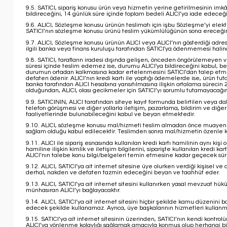
9.5. SATICI, sipariş konusu ürün veya hizmetin yerine getirilmesinin imk
bildireceğini, 14 günlük süre içinde toplam bedeli ALICI’ya iade edeceğ
9.6. ALICI, Sözleşme konusu ürünün teslimatı için işbu Sözleşme’yi ele
SATICI’nın sözleşme konusu ürünü teslim yükümlülüğünün sona ereceğin
9.7. ALICI, Sözleşme konusu ürünün ALICI veya ALICI’nın gösterdiği adres
ilgili banka veya finans kuruluşu tarafından SATICI'ya ödenmemesi halin
9.8. SATICI, tarafların iradesi dışında gelişen, önceden öngörülemeyen ve
süresi içinde teslim edemez ise, durumu ALICI'ya bildireceğini kabul, be
durumun ortadan kalkmasına kadar ertelenmesini SATICI’dan talep etme ha
defaten ödenir. ALICI’nın kredi kartı ile yaptığı ödemelerde ise, ürün tuta
banka tarafından ALICI hesabına yansıtılmasına ilişkin ortalama sürecin 2
olduğundan, ALICI, olası gecikmeler için SATICI’yı sorumlu tutamayacağı
9.9. SATICININ, ALICI tarafından siteye kayıt formunda belirtilen veya da
telefon görüşmesi ve diğer yollarla iletişim, pazarlama, bildirim ve diğ
faaliyetlerinde bulunabileceğini kabul ve beyan etmektedir.
9.10. ALICI, sözleşme konusu mal/hizmeti teslim almadan önce muayene ede
sağlam olduğu kabul edilecektir. Teslimden sonra mal/hizmetin özenle kor
9.11. ALICI ile sipariş esnasında kullanılan kredi kartı hamilinin aynı kişi
hamiline ilişkin kimlik ve iletişim bilgilerini, siparişte kullanılan kredi k
ALICI’nın talebe konu bilgi/belgeleri temin etmesine kadar geçecek süred
9.12. ALICI, SATICI’ya ait internet sitesine üye olurken verdiği kişisel ve
derhal, nakden ve defaten tazmin edeceğini beyan ve taahhüt eder.
9.13. ALICI, SATICI’ya ait internet sitesini kullanırken yasal mevzuat
münhasıran ALICI’yı bağlayacaktır.
9.14. ALICI, SATICI’ya ait internet sitesini hiçbir şekilde kamu düzenini 
edecek şekilde kullanamaz. Ayrıca, üye başkalarının hizmetleri kullanması
9.15. SATICI’ya ait internet sitesinin üzerinden, SATICI’nın kendi kontro
ALICI’ya yönlenme kolaylığı sağlamak amacıyla konmuş olup herhangi bir we