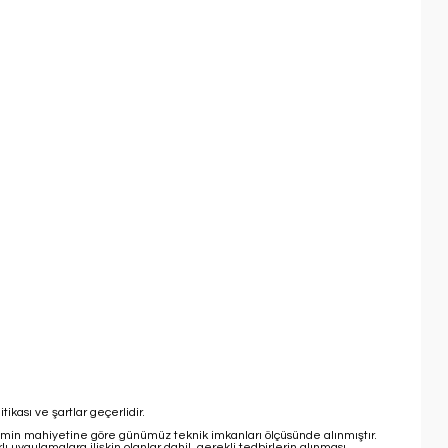
tikası ve şartlar geçerlidir.
işlemin mahiyetine göre günümüz teknik imkanları ölçüsünde alınmıştır.
ı uygulamalara ilişkin olanlar dahil, gerekli tedbirlerin alınması