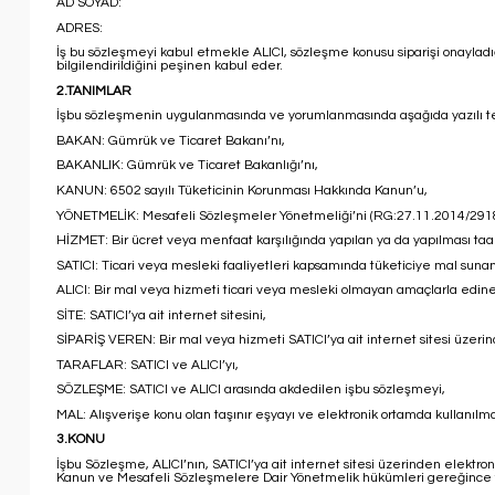
AD SOYAD:
ADRES:
İş bu sözleşmeyi kabul etmekle ALICI, sözleşme konusu siparişi onayladığ
bilgilendirildiğini peşinen kabul eder.
2.TANIMLAR
İşbu sözleşmenin uygulanmasında ve yorumlanmasında aşağıda yazılı terim
BAKAN: Gümrük ve Ticaret Bakanı’nı,
BAKANLIK: Gümrük ve Ticaret Bakanlığı’nı,
KANUN: 6502 sayılı Tüketicinin Korunması Hakkında Kanun’u,
YÖNETMELİK: Mesafeli Sözleşmeler Yönetmeliği’ni (RG:27.11.2014/291
HİZMET: Bir ücret veya menfaat karşılığında yapılan ya da yapılması taa
SATICI: Ticari veya mesleki faaliyetleri kapsamında tüketiciye mal sun
ALICI: Bir mal veya hizmeti ticari veya mesleki olmayan amaçlarla edine
SİTE: SATICI’ya ait internet sitesini,
SİPARİŞ VEREN: Bir mal veya hizmeti SATICI’ya ait internet sitesi üzerin
TARAFLAR: SATICI ve ALICI’yı,
SÖZLEŞME: SATICI ve ALICI arasında akdedilen işbu sözleşmeyi,
MAL: Alışverişe konu olan taşınır eşyayı ve elektronik ortamda kullanılm
3.KONU
İşbu Sözleşme, ALICI’nın, SATICI’ya ait internet sitesi üzerinden elektronik
Kanun ve Mesafeli Sözleşmelere Dair Yönetmelik hükümleri gereğince ta