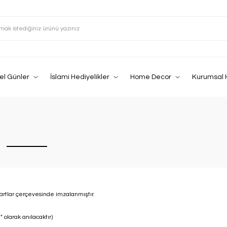
el Günler
İslami Hediyelikler
Home Decor
Kurumsal 
artlar çerçevesinde imzalanmıştır.
olarak anılacaktır)