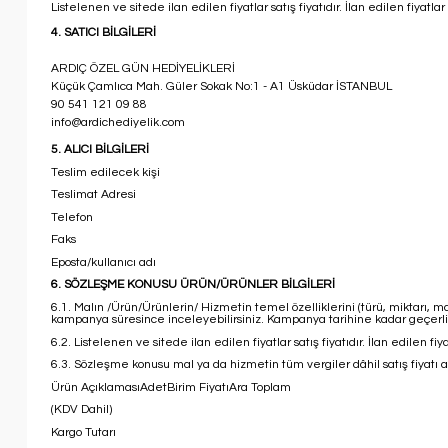
Listelenen ve sitede ilan edilen fiyatlar satış fiyatıdır. İlan edilen fiyat
4. SATICI BİLGİLERİ
ARDIÇ ÖZEL GÜN HEDİYELİKLERİ
Küçük Çamlıca Mah. Güler Sokak No:1 - A1 Üsküdar İSTANBUL
90 541 121 09 88
info@ardichediyelik.com
5. ALICI BİLGİLERİ
Teslim edilecek kişi
Teslimat Adresi
Telefon
Faks
Eposta/kullanıcı adı
6. SÖZLEŞME KONUSU ÜRÜN/ÜRÜNLER BİLGİLERİ
6.1. Malın /Ürün/Ürünlerin/ Hizmetin temel özelliklerini (türü, miktarı, 
kampanya süresince inceleyebilirsiniz. Kampanya tarihine kadar geçerlid
6.2. Listelenen ve sitede ilan edilen fiyatlar satış fiyatıdır. İlan edilen 
6.3. Sözleşme konusu mal ya da hizmetin tüm vergiler dâhil satış fiyatı a
Ürün AçıklamasıAdetBirim FiyatıAra Toplam
(KDV Dahil)
Kargo Tutarı