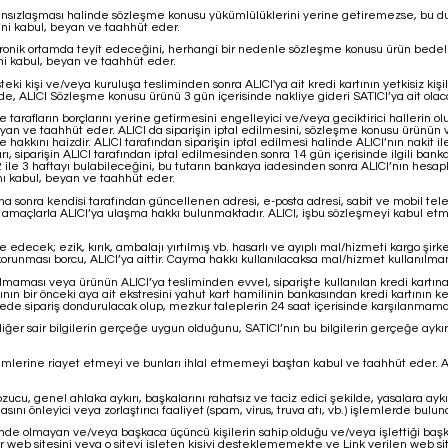
ânsızlaşması halinde sözleşme konusu yükümlülüklerini yerine getiremezse, bu duru
ini kabul, beyan ve taahhüt eder.
ktronik ortamda teyit edeceğini, herhangi bir nedenle sözleşme konusu ürün bede
i kabul, beyan ve taahhüt eder.
teki kişi ve/veya kuruluşa tesliminden sonra ALICI'ya ait kredi kartının yetkisiz k
de, ALICI Sözleşme konusu ürünü 3 gün içerisinde nakliye gideri SATICI’ya ait ola
 tarafların borçlarını yerine getirmesini engelleyici ve/veya geciktirici hallerin
yan ve taahhüt eder. ALICI da siparişin iptal edilmesini, sözleşme konusu ürünün v
kkını haizdir. ALICI tarafından siparişin iptal edilmesi halinde ALICI’nın nakit 
rı, siparişin ALICI tarafından iptal edilmesinden sonra 14 gün içerisinde ilgili banka
 ile 3 haftayı bulabileceğini, bu tutarın bankaya iadesinden sonra ALICI’nın hesap
nı kabul, beyan ve taahhüt eder.
ha sonra kendisi tarafından güncellenen adresi, e-posta adresi, sabit ve mobil tele
er amaçlarla ALICI’ya ulaşma hakkı bulunmaktadır. ALICI, işbu sözleşmeyi kabul etme
cek; ezik, kırık, ambalajı yırtılmış vb. hasarlı ve ayıplı mal/hizmeti kargo şirk
unması borcu, ALICI’ya aittir. Cayma hakkı kullanılacaksa mal/hizmet kullanılmama
 olmaması veya ürünün ALICI’ya tesliminden evvel, siparişte kullanılan kredi kartına 
artının bir önceki aya ait ekstresini yahut kart hamilinin bankasından kredi kartının 
e sipariş dondurulacak olup, mezkur taleplerin 24 saat içerisinde karşılanmaması h
 diğer sair bilgilerin gerçeğe uygun olduğunu, SATICI’nın bu bilgilerin gerçeğe aykır
 hükümlerine riayet etmeyi ve bunları ihlal etmemeyi baştan kabul ve taahhüt eder
bozucu, genel ahlaka aykırı, başkalarını rahatsız ve taciz edici şekilde, yasalara a
nı önleyici veya zorlaştırıcı faaliyet (spam, virus, truva atı, vb.) işlemlerde bulu
lünde olmayan ve/veya başkaca üçüncü kişilerin sahip olduğu ve/veya işlettiği başka 
b sitesini veya o siteyi işleten kişiyi desteklememekte ve Link verilen web sitesi