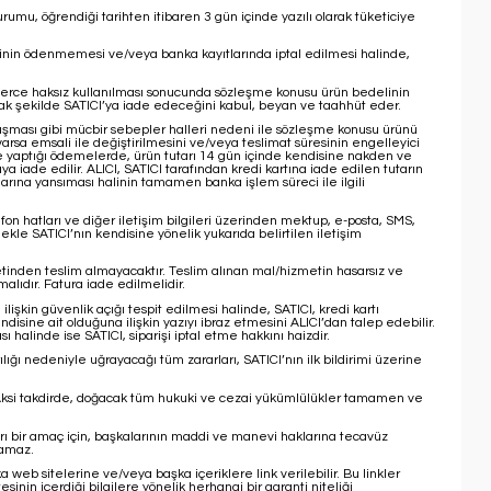
mu, öğrendiği tarihten itibaren 3 gün içinde yazılı olarak tüketiciye
linin ödenmemesi ve/veya banka kayıtlarında iptal edilmesi halinde,
işilerce haksız kullanılması sonucunda sözleşme konusu ürün bedelinin
cak şekilde SATICI’ya iade edeceğini kabul, beyan ve taahhüt eder.
 oluşması gibi mücbir sebepler halleri nedeni ile sözleşme konusu ürünü
arsa emsali ile değiştirilmesini ve/veya teslimat süresinin engelleyici
ile yaptığı ödemelerde, ürün tutarı 14 gün içinde kendisine nakden ve
ya iade edilir. ALICI, SATICI tarafından kredi kartına iade edilen tutarın
larına yansıması halinin tamamen banka işlem süreci ile ilgili
fon hatları ve diğer iletişim bilgileri üzerinden mektup, e-posta, SMS,
kle SATICI’nın kendisine yönelik yukarıda belirtilen iletişim
etinden teslim almayacaktır. Teslim alınan mal/hizmetin hasarsız ve
lıdır. Fatura iade edilmelidir.
ilişkin güvenlik açığı tespit edilmesi halinde, SATICI, kredi kartı
kendisine ait olduğuna ilişkin yazıyı ibraz etmesini ALICI’dan talep edebilir.
alinde ise SATICI, siparişi iptal etme hakkını haizdir.
ılığı nedeniyle uğrayacağı tüm zararları, SATICI’nın ilk bildirimi üzerine
. Aksi takdirde, doğacak tüm hukuki ve cezai yükümlülükler tamamen ve
ykırı bir amaç için, başkalarının maddi ve manevi haklarına tecavüz
namaz.
web sitelerine ve/veya başka içeriklere link verilebilir. Bu linkler
nin içerdiği bilgilere yönelik herhangi bir garanti niteliği