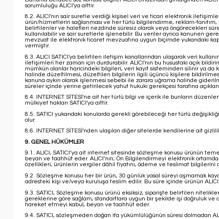
sorumluluğu ALICI'ya aittir.
8.2. ALICI'nın sair suretle verdiği kişisel veri ve ticari elektronik iletişi
ürün/hizmetlerin sağlanması ve her türlü bilgilendirme, reklam-tanıtım, il
belirtilenler ve halefleri nezdinde süresiz olarak veya öngörecekleri süre il
kullanılabilir ve sair suretlerle işlenebilir. Bu veriler ayrıca kanunen g
mevzuat ile elektronik ticaret mevzuatına uygun biçimde yukarıdaki kaps
vermiştir.
8.3. ALICI SATICI'ya belirtilen iletişim kanallarından ulaşarak veri kull
iletişimleri her zaman için durdurabilir. ALICI'nın bu husustaki açık bild
mümkün olanlar haricindeki bilgileri, veri kayıt sisteminden silinir ya da ki
halinde düzeltilmesi, düzeltilen bilgilerin ilgili üçüncü kişilere bildirilm
kanuna aykırı olarak işlenmesi sebebi ile zarara uğrama halinde giderilme
süreler içinde yerine getirilecek yahut hukuki gerekçesi tarafına açıkla
8.4. INTERNET SİTESİ'ne ait her türlü bilgi ve içerik ile bunların düzen
mülkiyet hakları SATICI'ya aittir.
8.5. SATICI yukarıdaki konularda gerekli görebileceği her türlü değişikl
olur.
8.6. INTERNET SİTESİ'nden ulaşılan diğer sitelerde kendilerine ait gizlilik
9. GENEL HÜKÜMLER
9.1. ALICI, SATICI’ya ait internet sitesinde sözleşme konusu ürünün temel ni
beyan ve taahhüt eder. ALICI’nın; Ön Bilgilendirmeyi elektronik ortamda 
özellikleri, ürünlerin vergiler dâhil fiyatını, ödeme ve teslimat bilgileri
9.2. Sözleşme konusu her bir ürün, 30 günlük yasal süreyi aşmamak kaydı il
adresteki kişi ve/veya kuruluşa teslim edilir. Bu süre içinde ürünün AL
9.3. SATICI, Sözleşme konusu ürünü eksiksiz, siparişte belirtilen nitelikle
gereklerine göre sağlam, standartlara uygun bir şekilde işi doğruluk ve dü
hareket etmeyi kabul, beyan ve taahhüt eder.
9.4. SATICI, sözleşmeden doğan ifa yükümlülüğünün süresi dolmadan ALICI’y