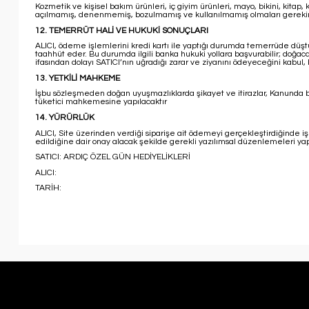
Kozmetik ve kişisel bakım ürünleri, iç giyim ürünleri, mayo, bikini, kitap,
açılmamış, denenmemiş, bozulmamış ve kullanılmamış olmaları gerekir
12. TEMERRÜT HALİ VE HUKUKİ SONUÇLARI
ALICI, ödeme işlemlerini kredi kartı ile yaptığı durumda temerrüde düşt
taahhüt eder. Bu durumda ilgili banka hukuki yollara başvurabilir; doğac
ifasından dolayı SATICI’nın uğradığı zarar ve ziyanını ödeyeceğini kabul
13. YETKİLİ MAHKEME
İşbu sözleşmeden doğan uyuşmazlıklarda şikayet ve itirazlar, Kanunda bel
tüketici mahkemesine yapılacaktır
14. YÜRÜRLÜK
ALICI, Site üzerinden verdiği siparişe ait ödemeyi gerçekleştirdiğinde i
edildiğine dair onay alacak şekilde gerekli yazılımsal düzenlemeleri y
SATICI: ARDIÇ ÖZEL GÜN HEDİYELİKLERİ
ALICI:
TARİH: