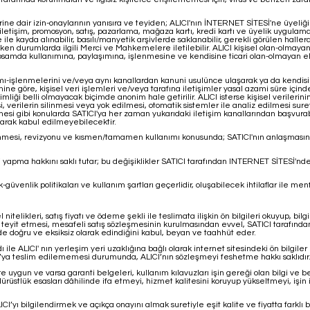
mlerine dair izin-onaylarının yanısıra ve teyiden; ALICI'nın İNTERNET SİTESİ'ne üyeliği
etişim, promosyon, satış, pazarlama, mağaza kartı, kredi kartı ve üyelik uygulamalar
e kayda alınabilir, basılı/manyetik arşivlerde saklanabilir, gerekli görülen hallerde g
ereken durumlarda ilgili Merci ve Mahkemelere iletilebilir. ALICI kişisel olan-olmaya
amda kullanımına, paylaşımına, işlenmesine ve kendisine ticari olan-olmayan elek
anımı-işlenmelerini ve/veya aynı kanallardan kanuni usulünce ulaşarak ya da kendis
irimine göre, kişisel veri işlemleri ve/veya tarafına iletişimler yasal azami süre i
mliği belli olmayacak biçimde anonim hale getirilir. ALICI isterse kişisel verilerinin i
esi, verilerin silinmesi veya yok edilmesi, otomatik sistemler ile analiz edilmesi sure
si gibi konularda SATICI'ya her zaman yukarıdaki iletişim kanallarından başvurabili
narak kabul edilmeyebilecektir.
lenmesi, revizyonu ve kısmen/tamamen kullanımı konusunda; SATICI'nın anlaşmasına g
iği yapma hakkını saklı tutar; bu değişiklikler SATICI tarafından INTERNET SİTESİ'
-güvenlik politikaları ve kullanım şartları geçerlidir, oluşabilecek ihtilaflar ile me
telikleri, satış fiyatı ve ödeme şekli ile teslimata ilişkin ön bilgileri okuyup, bil
teyit etmesi, mesafeli satış sözleşmesinin kurulmasından evvel, SATICI tarafından 
ni de doğru ve eksiksiz olarak edindiğini kabul, beyan ve taahhüt eder.
e ALICI' nın yerleşim yeri uzaklığına bağlı olarak internet sitesindeki ön bilgiler 
ICI’ya teslim edilememesi durumunda, ALICI’nın sözleşmeyi feshetme hakkı saklıdır
re uygun ve varsa garanti belgeleri, kullanım kılavuzları işin gereği olan bilgi ve 
rüstlük esasları dâhilinde ifa etmeyi, hizmet kalitesini koruyup yükseltmeyi, işin i
ı bilgilendirmek ve açıkça onayını almak suretiyle eşit kalite ve fiyatta farklı bi