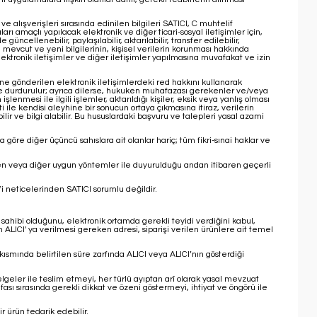
 ve alışverişleri sırasında edinilen bilgileri SATICI, C muhtelif
ı amaçlı yapılacak elektronik ve diğer ticari-sosyal iletişimler için,
üncellenebilir, paylaşılabilir, aktarılabilir, transfer edilebilir,
n mevcut ve yeni bilgilerinin, kişisel verilerin korunması hakkında
tronik iletişimler ve diğer iletişimler yapılmasına muvafakat ve izin
ine gönderilen elektronik iletişimlerdeki red hakkını kullanarak
çinde durdurulur; ayrıca dilerse, hukuken muhafazası gerekenler ve/veya
şlenmesi ile ilgili işlemler, aktarıldığı kişiler, eksik veya yanlış olması
ti ile kendisi aleyhine bir sonucun ortaya çıkmasına itiraz, verilerin
r ve bilgi alabilir. Bu hususlardaki başvuru ve talepleri yasal azami
öre diğer üçüncü sahıslara ait olanlar hariç; tüm fikri-sınai haklar ve
nden veya diğer uygun yöntemler ile duyurulduğu andan itibaren geçerli
nfi neticelerinden SATICI sorumlu değildir.
gi sahibi olduğunu, elektronik ortamda gerekli teyidi verdiğini kabul,
ALICI' ya verilmesi gereken adresi, siparişi verilen ürünlere ait temel
kısmında belirtilen süre zarfında ALICI veya ALICI’nın gösterdiği
.
belgeler ile teslim etmeyi, her türlü ayıptan arî olarak yasal mevzuat
fası sırasında gerekli dikkat ve özeni göstermeyi, ihtiyat ve öngörü ile
r ürün tedarik edebilir.