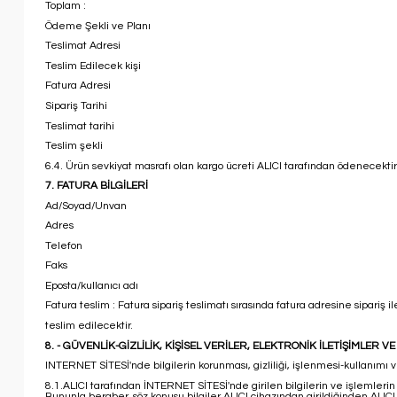
Toplam :
Ödeme Şekli ve Planı
Teslimat Adresi
Teslim Edilecek kişi
Fatura Adresi
Sipariş Tarihi
Teslimat tarihi
Teslim şekli
6.4. Ürün sevkiyat masrafı olan kargo ücreti ALICI tarafından ödenecektir
7. FATURA BİLGİLERİ
Ad/Soyad/Unvan
Adres
Telefon
Faks
Eposta/kullanıcı adı
Fatura teslim : Fatura sipariş teslimatı sırasında fatura adresine sipariş ile
teslim edilecektir.
8. - GÜVENLİK-GİZLİLİK, KİŞİSEL VERİLER, ELEKTRONİK İLETİŞİMLER VE
INTERNET SİTESİ'nde bilgilerin korunması, gizliliği, işlenmesi-kullanımı ve i
8.1.ALICI tarafından İNTERNET SİTESİ'nde girilen bilgilerin ve işlemlerin
Bununla beraber, söz konusu bilgiler ALICI cihazından girildiğinden ALICI t