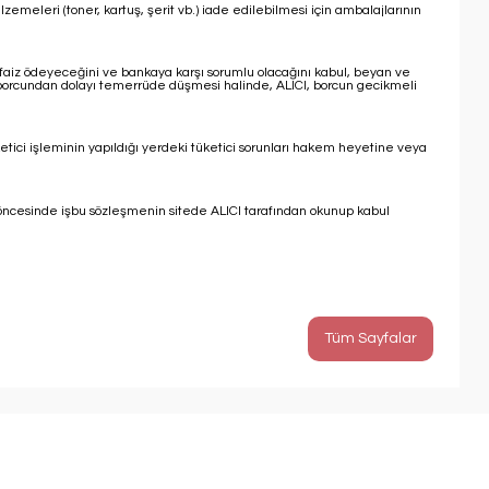
lzemeleri (toner, kartuş, şerit vb.) iade edilebilmesi için ambalajlarının
e faiz ödeyeceğini ve bankaya karşı sorumlu olacağını kabul, beyan ve
ın borcundan dolayı temerrüde düşmesi halinde, ALICI, borcun gecikmeli
etici işleminin yapıldığı yerdeki tüketici sorunları hakem heyetine veya
si öncesinde işbu sözleşmenin sitede ALICI tarafından okunup kabul
Tüm Sayfalar