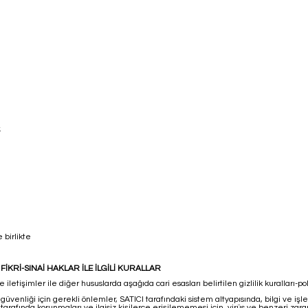
.
 birlikte
 FİKRİ-SINAİ HAKLAR İLE İLGİLİ KURALLAR
letişimler ile diğer hususlarda aşağıda cari esasları belirtilen gizlilik kuralları-poli
 güvenliği için gerekli önlemler, SATICI tarafındaki sistem altyapısında, bilgi ve 
arafında korunmaları ve ilgisiz kişilerce erişilememesi için, virüs ve benzeri zararl