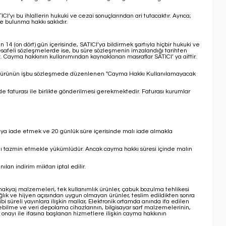
’yı bu ihlallerin hukuki ve cezai sonuçlarından ari tutacaktır. Ayrıca;
e bulunma hakkı saklıdır.
14 (on dört) gün içerisinde, SATICI’ya bildirmek şartıyla hiçbir hukuki ve
afeli sözleşmelerde ise, bu süre sözleşmenin imzalandığı tarihten
 Cayma hakkının kullanımından kaynaklanan masraflar SATICI’ ya aittir.
ası ve ürünün işbu sözleşmede düzenlenen "Cayma Hakkı Kullanılamayacak
e faturası ile birlikte gönderilmesi gerekmektedir. Faturası kurumlar
I’ ya iade etmek ve 20 günlük süre içerisinde malı iade almakla
rını tazmin etmekle yükümlüdür. Ancak cayma hakkı süresi içinde malın
n indirim miktarı iptal edilir.
, makyaj malzemeleri, tek kullanımlık ürünler, çabuk bozulma tehlikesi
ğlık ve hijyen açısından uygun olmayan ürünler, teslim edildikten sonra
süreli yayınlara ilişkin mallar, Elektronik ortamda anında ifa edilen
edebilme ve veri depolama cihazlarının, bilgisayar sarf malzemelerinin,
onayı ile ifasına başlanan hizmetlere ilişkin cayma hakkının