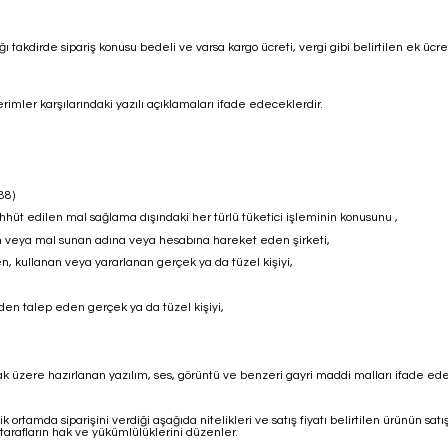
ı takdirde sipariş konusu bedeli ve varsa kargo ücreti, vergi gibi belirtilen ek ü
ler karşılarındaki yazılı açıklamaları ifade edeceklerdir.
88)
hhüt edilen mal sağlama dışındaki her türlü tüketici işleminin konusunu ,
an veya mal sunan adına veya hesabına hareket eden şirketi,
n, kullanan veya yararlanan gerçek ya da tüzel kişiyi,
den talep eden gerçek ya da tüzel kişiyi,
ak üzere hazırlanan yazılım, ses, görüntü ve benzeri gayri maddi malları ifade ede
 ortamda siparişini verdiği aşağıda nitelikleri ve satış fiyatı belirtilen ürünün satı
rafların hak ve yükümlülüklerini düzenler.