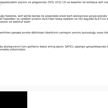
 kopyalanabilir yazılım ve programlar, DVD, VCD, CD ve kasetler ile kırtasiye sarf ma
.
üğü takdirde, kart sahibi banka ile arasındaki kredi kartı sözleşmesi çerçevesind
ak masrafları ve vekâlet ücretini ALICI’dan talep edebilir ve her koşulda ALICI’n
, beyan ve taahhüt eder
irtilen parasal sınırlar dâhilinde tüketicinin yerleşim yerinin bulunduğu veya tük
şbu sözleşmenin tüm şartlarını kabul etmiş sayılır. SATICI, siparişin gerçekleşme
apmakla yükümlüdür.