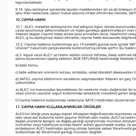
taşımamaktadır.
9.16. İşbu sözleşme içerisinde sayılan maddelerden bir ya da birkaçını ih
işbu ihlal nedeniyle, olayın hukuk alanına intikal ettirilmesi halinde, 
10. CAYMA HAKKI
10.1. ALICI; mesafeli sözleşmenin mal satışına ilişkin olması durumunda, 
cezai sorumluluk üstlenmeksizin ve hiçbir gerekçe göstermeksizin malı
itibaren başlar. Cayma hakkı süresi sona ermeden önce, tüketicinin onay
ALICI, iş bu sözleşmeyi kabul etmekle, cayma hakkı konusunda bilgilendi
10.2. Cayma hakkının kullanılması için 14 (ondört) günlük süre içinde S
Ürünler" hükümleri çerçevesinde kullanılmamış olması şarttır. Bu hakkın 
a) 3. kişiye veya ALICI’ ya teslim edilen ürünün faturası, (İade edilmek
adına düzenlenen sipariş iadeleri İADE FATURASI kesilmediği takdirde
b) İade formu,
c) İade edilecek ürünlerin kutusu, ambalajı, varsa standart aksesuarları i
d) SATICI, cayma bildiriminin kendisine ulaşmasından itibaren en geç 10 
yükümlüdür.
e) ALICI’ nın kusurundan kaynaklanan bir nedenle malın değerinde bir a
veya ürünün usulüne uygun kullanılması sebebiyle meydana gelen değişi
f) Cayma hakkının kullanılması nedeniyle SATICI tarafından düzenlenen k
11. CAYMA HAKKI KULLANILAMAYACAK ÜRÜNLER
ALICI’nın isteği veya açıkça kişisel ihtiyaçları doğrultusunda hazırlanan
olan veya son kullanma tarihi geçme ihtimali olan mallar, ALICI’ya tesli
başka ürünlerle karışan ve doğası gereği ayrıştırılması mümkün olmayan ü
hizmetler veya tüketiciye anında teslim edilen gayrimaddi mallar, ile ses 
ambalajının ALICI tarafından açılmış olması halinde iadesi Yönetmelik g
kullanılması da Yönetmelik gereği mümkün değildir.