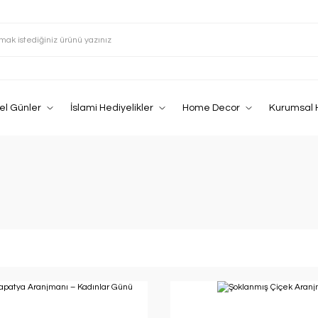
el Günler
İslami Hediyelikler
Home Decor
Kurumsal 