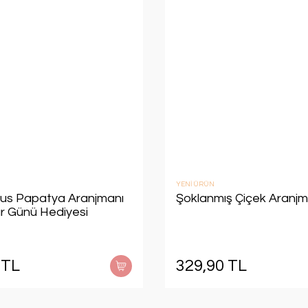
YENİ ÜRÜN
us Papatya Aranjmanı
Şoklanmış Çiçek Aranjm
ar Günü Hediyesi
 TL
329,90 TL