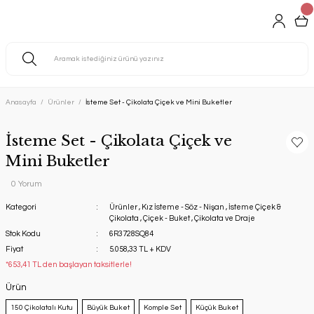
Anasayfa
Ürünler
İsteme Set - Çikolata Çiçek ve Mini Buketler
İsteme Set - Çikolata Çiçek ve
Mini Buketler
0 Yorum
Kategori
Ürünler
,
Kız İsteme - Söz - Nişan
,
İsteme Çiçek &
Çikolata
,
Çiçek - Buket
,
Çikolata ve Draje
Stok Kodu
6R3728SQ84
Fiyat
5.058,33 TL + KDV
*653,41 TL den başlayan taksitlerle!
Ürün
150 Çikolatalı Kutu
Büyük Buket
Komple Set
Küçük Buket