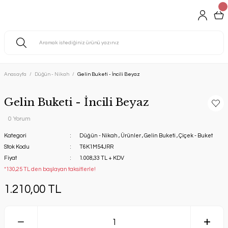
Anasayfa
Düğün - Nikah
Gelin Buketi - İncili Beyaz
Gelin Buketi - İncili Beyaz
0 Yorum
Kategori
Düğün - Nikah
,
Ürünler
,
Gelin Buketi
,
Çiçek - Buket
Stok Kodu
T6K1M54JRR
Fiyat
1.008,33 TL + KDV
*130,25 TL den başlayan taksitlerle!
1.210,00 TL