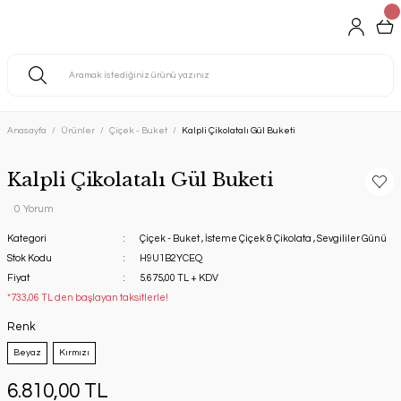
Anasayfa
Ürünler
Çiçek - Buket
Kalpli Çikolatalı Gül Buketi
Kalpli Çikolatalı Gül Buketi
0 Yorum
Kategori
Çiçek - Buket
,
İsteme Çiçek & Çikolata
,
Sevgililer Günü
Stok Kodu
H9U1B2YCEQ
Fiyat
5.675,00 TL + KDV
*733,06 TL den başlayan taksitlerle!
Renk
Beyaz
Kırmızı
6.810,00 TL