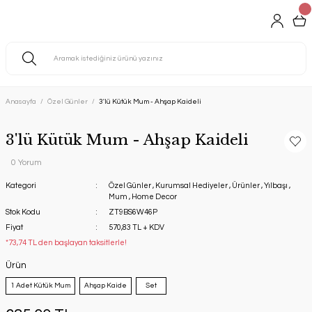
Anasayfa
Özel Günler
3'lü Kütük Mum - Ahşap Kaideli
3'lü Kütük Mum - Ahşap Kaideli
0 Yorum
Kategori
Özel Günler
,
Kurumsal Hediyeler
,
Ürünler
,
Yılbaşı
,
Mum
,
Home Decor
Stok Kodu
ZT9BS6W46P
Fiyat
570,83 TL + KDV
*73,74 TL den başlayan taksitlerle!
Ürün
1 Adet Kütük Mum
Ahşap Kaide
Set