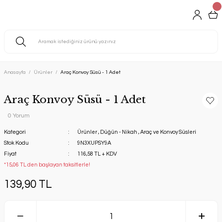
Anasayfa
Ürünler
Araç Konvoy Süsü - 1 Adet
Araç Konvoy Süsü - 1 Adet
0 Yorum
Kategori
Ürünler
,
Düğün - Nikah
,
Araç ve Konvoy Süsleri
Stok Kodu
9N3XUPSY9A
Fiyat
116,58 TL + KDV
*15,06 TL den başlayan taksitlerle!
139,90 TL