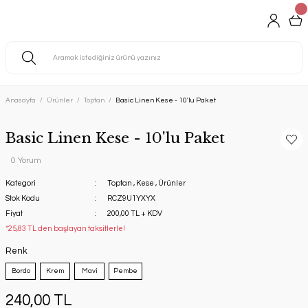
Anasayfa
Ürünler
Toptan
Basic Linen Kese - 10'lu Paket
Basic Linen Kese - 10'lu Paket
0 Yorum
Kategori
Toptan
,
Kese
,
Ürünler
Stok Kodu
RCZ9U1YXYX
Fiyat
200,00 TL + KDV
*25,83 TL den başlayan taksitlerle!
Renk
Bordo
Krem
Mavi
Pembe
240,00 TL