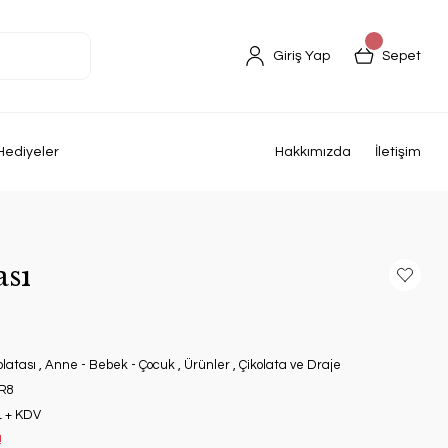
Giriş Yap
Sepet
Hediyeler
Hakkımızda
İletişim
ası
latası
,
Anne - Bebek - Çocuk
,
Ürünler
,
Çikolata ve Draje
R8
L + KDV
!