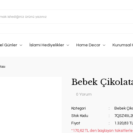
el Günler
İslami Hediyelikler
Home Decor
Kurumsal 
tası
Bebek Çikolat
0 Yorum
Kategori
Bebek Çiko
Stok Kodu
7QSZ49L2
Fiyat
1.320,83 T
*170,62 TL den başlayan taksitlerle