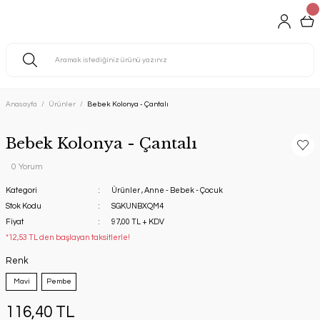
Anasayfa
Ürünler
Bebek Kolonya - Çantalı
Bebek Kolonya - Çantalı
0 Yorum
Kategori
Ürünler
,
Anne - Bebek - Çocuk
Stok Kodu
SGKUNBXQM4
Fiyat
97,00 TL + KDV
*12,53 TL den başlayan taksitlerle!
Renk
Mavi
Pembe
116,40 TL