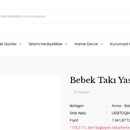
el Günler
İslami Hediyelikler
Home Decor
Kurumsal 
Bebek Takı Yas
0 Yorum
Kategori
Anne - Be
Stok Kodu
UEBTDQ9
Fiyat
1.341,67 T
*173,31 TL den başlayan taksitlerle