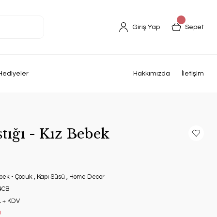
Giriş Yap
Sepet
Hediyeler
Hakkımızda
İletişim
tığı - Kız Bebek
bek - Çocuk
,
Kapı Süsü
,
Home Decor
4CB
L + KDV
!