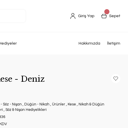
Giriş Yap
Sepet
Hediyeler
Hakkımızda
İletişim
ese - Deniz
 - Söz - Nişan
,
Düğün - Nikah
,
Ürünler
,
Kese
,
Nikah & Düğün
ri
,
Söz & Nişan Hediyelikleri
B36
 KDV