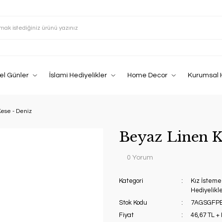
el Günler
İslami Hediyelikler
Home Decor
Kurumsal 
ese - Deniz
Beyaz Linen K
0 Yorum
Kategori
Kız İsteme
Hediyelikle
Stok Kodu
7AGSGFP
Fiyat
46,67 TL +