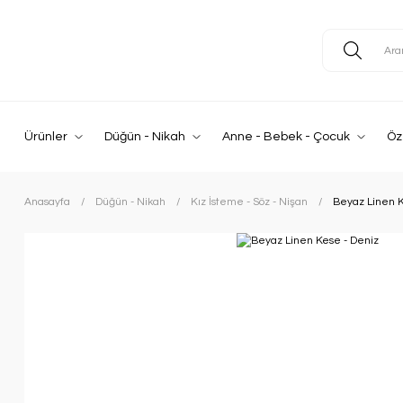
Ürünler
Düğün - Nikah
Anne - Bebek - Çocuk
Öz
Anasayfa
Düğün - Nikah
Kız İsteme - Söz - Nişan
Beyaz Linen K