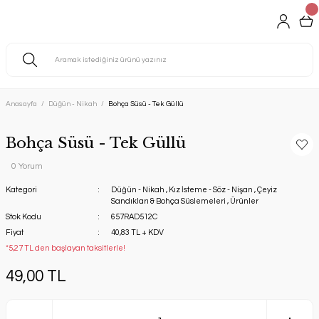
Anasayfa
Düğün - Nikah
Bohça Süsü - Tek Güllü
Bohça Süsü - Tek Güllü
0 Yorum
Kategori
Düğün - Nikah
,
Kız İsteme - Söz - Nişan
,
Çeyiz
Sandıkları & Bohça Süslemeleri
,
Ürünler
Stok Kodu
657RAD512C
Fiyat
40,83 TL + KDV
*5,27 TL den başlayan taksitlerle!
49,00 TL