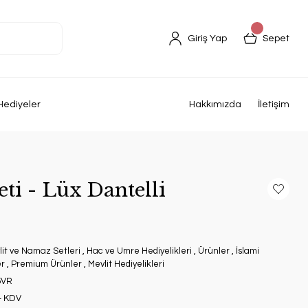
Giriş Yap
Sepet
Hediyeler
Hakkımızda
İletişim
ti - Lüx Dantelli
lit ve Namaz Setleri
,
Hac ve Umre Hediyelikleri
,
Ürünler
,
İslami
er
,
Premium Ürünler
,
Mevlit Hediyelikleri
5VR
+ KDV