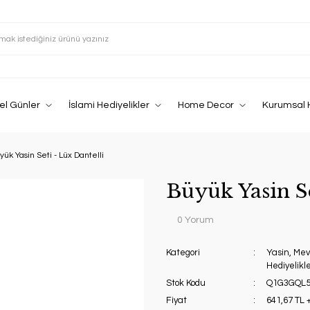
el Günler
İslami Hediyelikler
Home Decor
Kurumsal 
yük Yasin Seti - Lüx Dantelli
Büyük Yasin Se
0 Yorum
Kategori
Yasin, Mev
Hediyelikl
Stok Kodu
Q1G3GQL
Fiyat
641,67 TL 