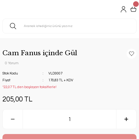
Cam Fanus içinde Gül
0 Yorum
Stok Kodu
VLD0007
Fiyat
170,83 TL + KDV
*22,07 TL den başlayan taksitlerle!
205,00 TL