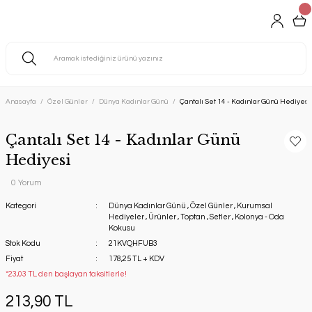
Anasayfa
Özel Günler
Dünya Kadınlar Günü
Çantalı Set 14 - Kadınlar Günü Hediyesi
Çantalı Set 14 - Kadınlar Günü
Hediyesi
0 Yorum
Kategori
Dünya Kadınlar Günü
,
Özel Günler
,
Kurumsal
Hediyeler
,
Ürünler
,
Toptan
,
Setler
,
Kolonya - Oda
Kokusu
Stok Kodu
21KVQHFUB3
Fiyat
178,25 TL + KDV
*23,03 TL den başlayan taksitlerle!
213,90 TL