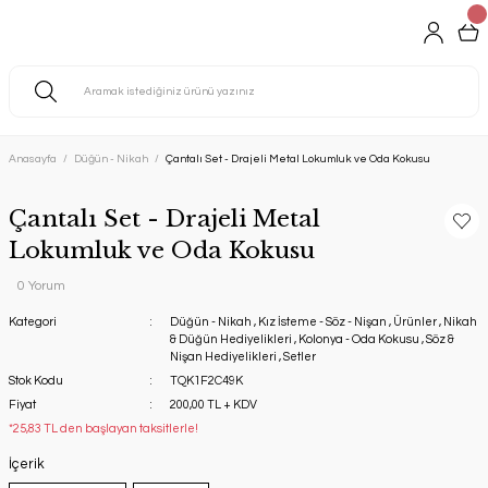
Anasayfa
Düğün - Nikah
Çantalı Set - Drajeli Metal Lokumluk ve Oda Kokusu
Çantalı Set - Drajeli Metal
Lokumluk ve Oda Kokusu
0 Yorum
Kategori
Düğün - Nikah
,
Kız İsteme - Söz - Nişan
,
Ürünler
,
Nikah
& Düğün Hediyelikleri
,
Kolonya - Oda Kokusu
,
Söz &
Nişan Hediyelikleri
,
Setler
Stok Kodu
TQK1F2C49K
Fiyat
200,00 TL + KDV
*25,83 TL den başlayan taksitlerle!
İçerik