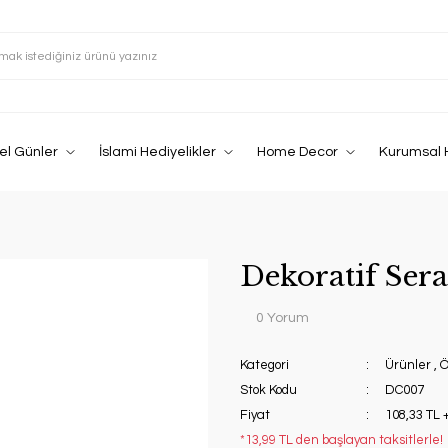
el Günler
İslami Hediyelikler
Home Decor
Kurumsal 
Dekoratif Ser
0 Yorum
Kategori
Ürünler
,
Ö
Stok Kodu
DC007
Fiyat
108,33 TL 
*13,99 TL den başlayan taksitlerle!