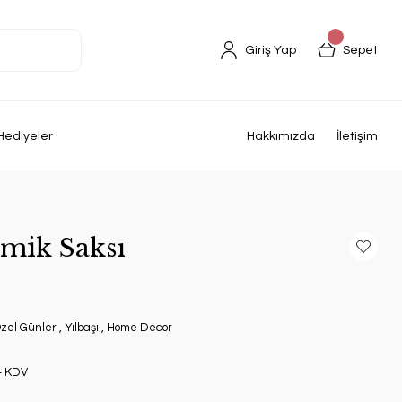
Giriş Yap
Sepet
Hediyeler
Hakkımızda
İletişim
amik Saksı
zel Günler
,
Yılbaşı
,
Home Decor
+ KDV