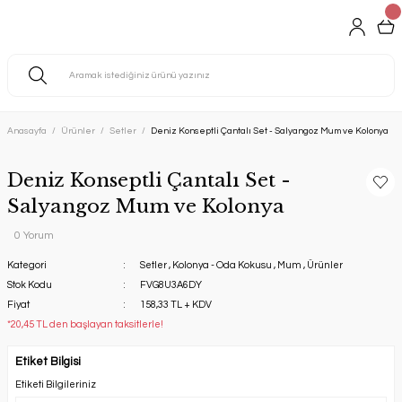
Anasayfa
Ürünler
Setler
Deniz Konseptli Çantalı Set - Salyangoz Mum ve Kolonya
Deniz Konseptli Çantalı Set -
Salyangoz Mum ve Kolonya
0 Yorum
Kategori
Setler
,
Kolonya - Oda Kokusu
,
Mum
,
Ürünler
Stok Kodu
FVG8U3A6DY
Fiyat
158,33 TL + KDV
*20,45 TL den başlayan taksitlerle!
Etiket Bilgisi
Etiketi Bilgileriniz