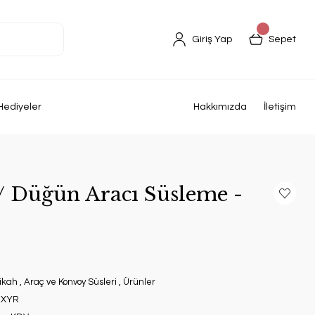
Giriş Yap
Sepet
Hediyeler
Hakkımızda
İletişim
 / Düğün Aracı Süsleme -
ikah
,
Araç ve Konvoy Süsleri
,
Ürünler
XYR