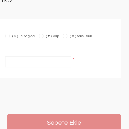
L + KDV
!
( & ) ile bağlacı
( ♥ ) kalp
( ∞ ) sonsuzluk
*
Sepete Ekle