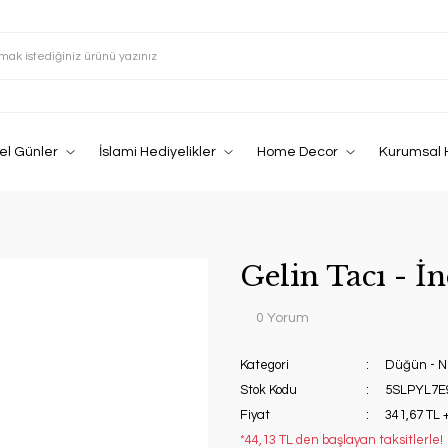
el Günler
İslami Hediyelikler
Home Decor
Kurumsal 
Gelin Tacı - İn
0 Yorum
Kategori
Düğün - N
Stok Kodu
5SLPYL7E
Fiyat
341,67 TL 
*44,13 TL den başlayan taksitlerle!