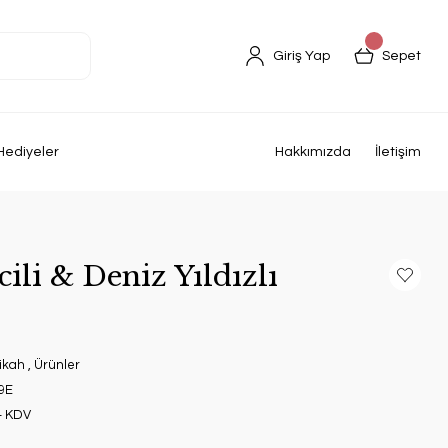
Giriş Yap
Sepet
Hediyeler
Hakkımızda
İletişim
cili & Deniz Yıldızlı
ikah
,
Ürünler
9E
+ KDV