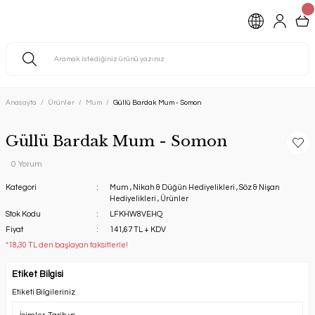
Anasayfa
Ürünler
Mum
Güllü Bardak Mum - Somon
Güllü Bardak Mum - Somon
0 Yorum
Kategori
Mum
,
Nikah & Düğün Hediyelikleri
,
Söz & Nişan
Hediyelikleri
,
Ürünler
Stok Kodu
LFKHW8VEHQ
Fiyat
141,67 TL + KDV
*18,30 TL den başlayan taksitlerle!
Etiket Bilgisi
Etiketi Bilgileriniz