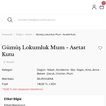
Anasayfa
Düğün - Nikah
Gümüş Lokumluk Mum - Asetat Kutu
Gümüş Lokumluk Mum - Asetat
Kutu
0 Yorum
Kategori
Düğün - Nikah
,
Kız İsteme - Söz - Nişan
,
Kına
,
Anne -
Bebek - Çocuk
,
Ürünler
,
Mum
Stok Kodu
36LRVVLWKA
Fiyat
140,00 TL + KDV
*18,08 TL den başlayan taksitlerle!
Etiket Bilgisi
Etiketi Bilgileriniz