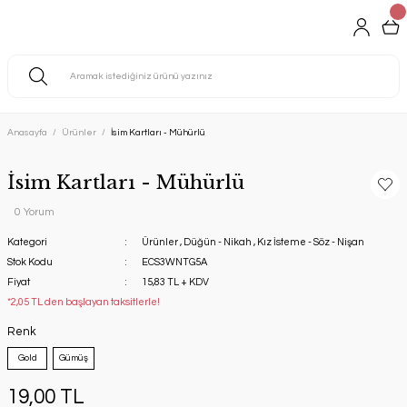
Anasayfa
Ürünler
İsim Kartları - Mühürlü
İsim Kartları - Mühürlü
0 Yorum
Kategori
Ürünler
,
Düğün - Nikah
,
Kız İsteme - Söz - Nişan
Stok Kodu
ECS3WNTG5A
Fiyat
15,83 TL + KDV
*2,05 TL den başlayan taksitlerle!
Renk
Gold
Gümüş
19,00 TL