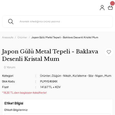
Anasayfa
Ürünler
Japon Gülü Metal Tepeli - Baklava Desenli Kristal Mum
Japon Gülü Metal Tepeli - Baklava
Desenli Kristal Mum
0 Yorum
Kategori
Ürünler
,
Düğün - Nikah
,
Kız İsteme - Söz - Nişan
,
Mum
Stok Kodu
PLMYE49B4X
Fiyat
141,67 TL + KDV
*18,30 TL den başlayan taksitlerle!
Etiket Bilgisi
Etiketi Bilgileriniz