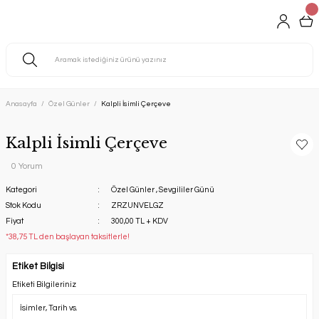
Anasayfa
Özel Günler
Kalpli İsimli Çerçeve
Kalpli İsimli Çerçeve
0 Yorum
Kategori
Özel Günler
,
Sevgililer Günü
Stok Kodu
ZRZUNVELGZ
Fiyat
300,00 TL + KDV
*38,75 TL den başlayan taksitlerle!
Etiket Bilgisi
Etiketi Bilgileriniz