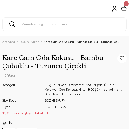
Anasayfa
Düğün - Nikah
Kare Cam Oda Kokusu - Bambu Çubuklu - Turuncu Çiçekli
Kare Cam Oda Kokusu - Bambu
Çubuklu - Turuncu Çiçekli
0 Yorum
Kategori
Düğün - Nikah
,
Kız İsteme - Söz - Nişan
,
Ürünler
,
Kolonya - Oda Kokusu
,
Nikah & Düğün Hediyelikleri
,
Söz & Nişan Hediyelikleri
Stok Kodu
SQZM969URY
Fiyat
68,33 TL + KDV
*8,83 TL den başlayan taksitlerle!
İçerik