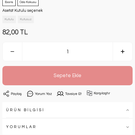
Esans
Oda Kokusu
Asetat Kutulu seçenek
Kutulu
Kutusuz
82,00 TL
Sepete Ekle
Karşılaştır
Paylaş
Yorum Yaz
Tavsiye Et
ÜRÜN BİLGİSİ
YORUMLAR