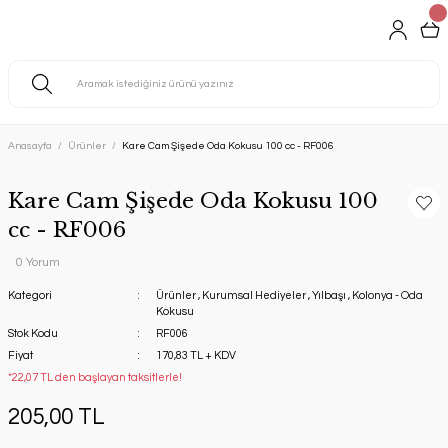
Anasayfa
Ürünler
Kare Cam Şişede Oda Kokusu 100 cc - RF006
Kare Cam Şişede Oda Kokusu 100
cc - RF006
0 Yorum
Kategori
Ürünler
,
Kurumsal Hediyeler
,
Yılbaşı
,
Kolonya - Oda
Kokusu
Stok Kodu
RF006
Fiyat
170,83 TL + KDV
*22,07 TL den başlayan taksitlerle!
205,00 TL