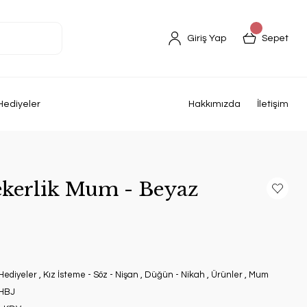
Giriş Yap
Sepet
Hediyeler
Hakkımızda
İletişim
kerlik Mum - Beyaz
Hediyeler
,
Kız İsteme - Söz - Nişan
,
Düğün - Nikah
,
Ürünler
,
Mum
HBJ