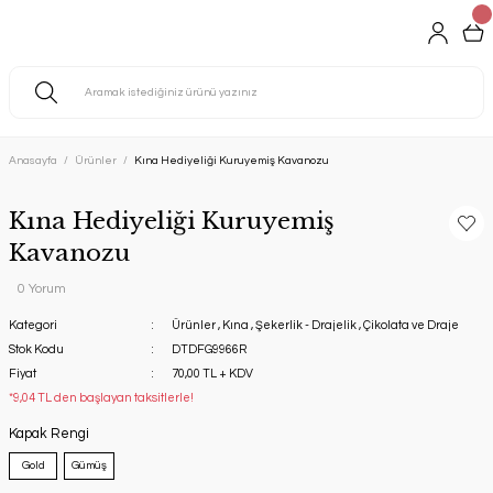
Anasayfa
Ürünler
Kına Hediyeliği Kuruyemiş Kavanozu
Kına Hediyeliği Kuruyemiş
Kavanozu
0 Yorum
Kategori
Ürünler
,
Kına
,
Şekerlik - Drajelik
,
Çikolata ve Draje
Stok Kodu
DTDFG9966R
Fiyat
70,00 TL + KDV
*9,04 TL den başlayan taksitlerle!
Kapak Rengi
Gold
Gümüş