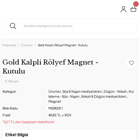
Anasayfa
Ürünler
Gold Kalpli Rölyef Magnet - Kutulu
Gold Kalpli Rölyef Magnet -
Kutulu
0 Yorum
Kategori
Ürünler
,
Söz & Nişan Hediyelikleri
,
Düğün - Nikah
,
Kız
İsteme - Söz - Nişan
,
Nikah & Düğün Hediyelikleri
,
Magnet
Stok Kodu
MGR0001
Fiyat
40,83 TL + KDV
*5,27 TL den başlayan taksitlerle!
Etiket Bilgisi