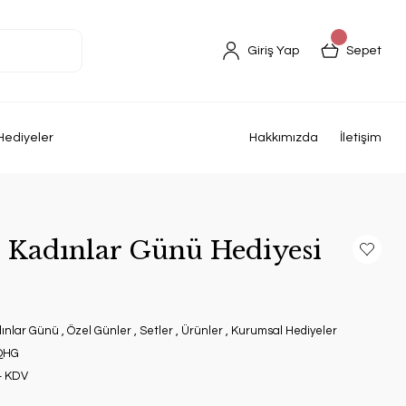
Giriş Yap
Sepet
Hediyeler
Hakkımızda
İletişim
- Kadınlar Günü Hediyesi
ınlar Günü
,
Özel Günler
,
Setler
,
Ürünler
,
Kurumsal Hediyeler
QHG
+ KDV