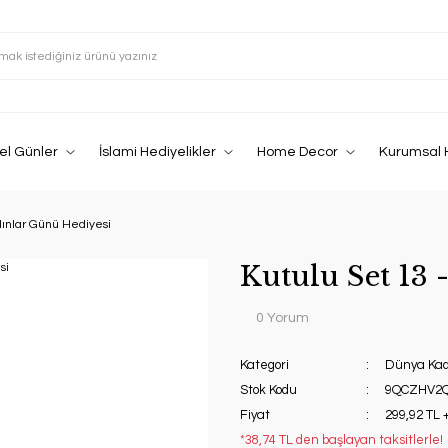
el Günler
İslami Hediyelikler
Home Decor
Kurumsal 
dınlar Günü Hediyesi
Kutulu Set 13 
0 Yorum
Kategori
Dünya Kad
Stok Kodu
9QCZHV2
Fiyat
299,92 TL 
*38,74 TL den başlayan taksitlerle!