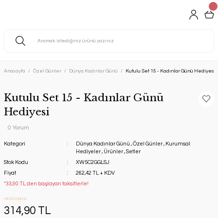
Anasayfa
Özel Günler
Dünya Kadınlar Günü
Kutulu Set 15 - Kadınlar Günü Hediyesi
Kutulu Set 15 - Kadınlar Günü
Hediyesi
0 Yorum
Kategori
Dünya Kadınlar Günü
,
Özel Günler
,
Kurumsal
Hediyeler
,
Ürünler
,
Setler
Stok Kodu
XW5C2GGLSJ
Fiyat
262,42 TL + KDV
*33,90 TL den başlayan taksitlerle!
YENİ ÜRÜN
314,90 TL