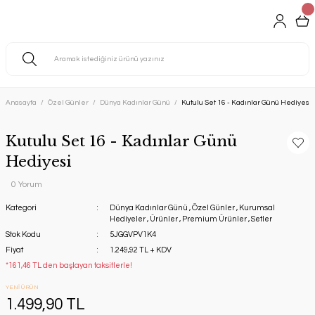
Anasayfa
Özel Günler
Dünya Kadınlar Günü
Kutulu Set 16 - Kadınlar Günü Hediyesi
Kutulu Set 16 - Kadınlar Günü
Hediyesi
0 Yorum
Kategori
Dünya Kadınlar Günü
,
Özel Günler
,
Kurumsal
Hediyeler
,
Ürünler
,
Premium Ürünler
,
Setler
Stok Kodu
5JGGVPV1K4
Fiyat
1.249,92 TL + KDV
*161,46 TL den başlayan taksitlerle!
YENİ ÜRÜN
1.499,90 TL