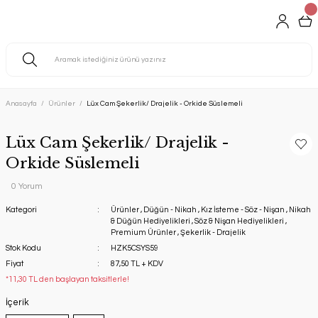
Anasayfa
Ürünler
Lüx Cam Şekerlik/ Drajelik - Orkide Süslemeli
Lüx Cam Şekerlik/ Drajelik -
Orkide Süslemeli
0 Yorum
Kategori
Ürünler
,
Düğün - Nikah
,
Kız İsteme - Söz - Nişan
,
Nikah
& Düğün Hediyelikleri
,
Söz & Nişan Hediyelikleri
,
Premium Ürünler
,
Şekerlik - Drajelik
Stok Kodu
HZK5CSYS59
Fiyat
87,50 TL + KDV
*11,30 TL den başlayan taksitlerle!
İçerik