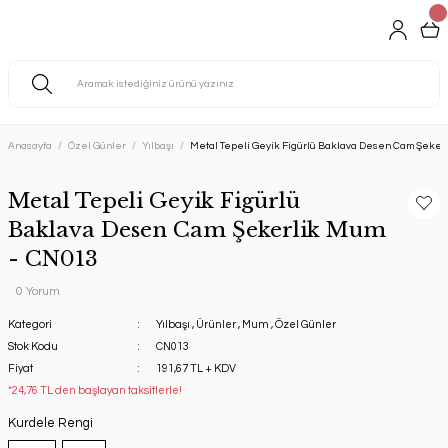
Anasayfa
Özel Günler
Yılbaşı
Metal Tepeli Geyik Figürlü Baklava Desen Cam Şeker
Metal Tepeli Geyik Figürlü
Baklava Desen Cam Şekerlik Mum
- CN013
0 Yorum
Kategori
Yılbaşı
,
Ürünler
,
Mum
,
Özel Günler
Stok Kodu
CN013
Fiyat
191,67 TL + KDV
*24,76 TL den başlayan taksitlerle!
Kurdele Rengi