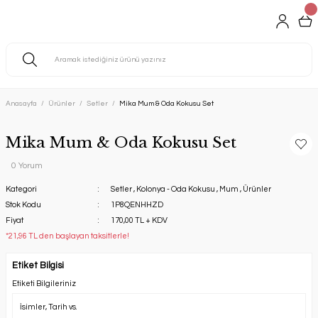
Anasayfa
Ürünler
Setler
Mika Mum & Oda Kokusu Set
Mika Mum & Oda Kokusu Set
0 Yorum
Kategori
Setler
,
Kolonya - Oda Kokusu
,
Mum
,
Ürünler
Stok Kodu
1P8QENHHZD
Fiyat
170,00 TL + KDV
*21,96 TL den başlayan taksitlerle!
Etiket Bilgisi
Etiketi Bilgileriniz