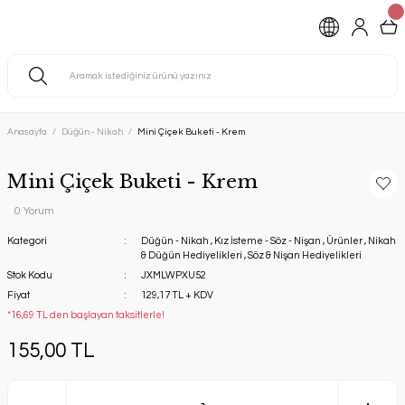
Anasayfa
Düğün - Nikah
Mini Çiçek Buketi - Krem
Mini Çiçek Buketi - Krem
0 Yorum
Kategori
Düğün - Nikah
,
Kız İsteme - Söz - Nişan
,
Ürünler
,
Nikah
& Düğün Hediyelikleri
,
Söz & Nişan Hediyelikleri
Stok Kodu
JXMLWPXU52
Fiyat
129,17 TL + KDV
*16,69 TL den başlayan taksitlerle!
155,00 TL