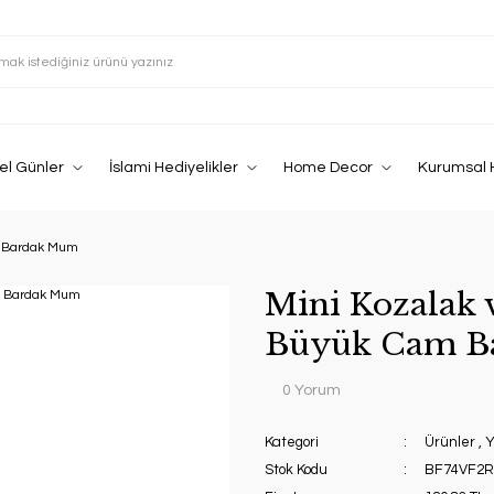
el Günler
İslami Hediyelikler
Home Decor
Kurumsal 
m Bardak Mum
Mini Kozalak 
Büyük Cam B
0 Yorum
Kategori
Ürünler
,
Y
Stok Kodu
BF74VF2R