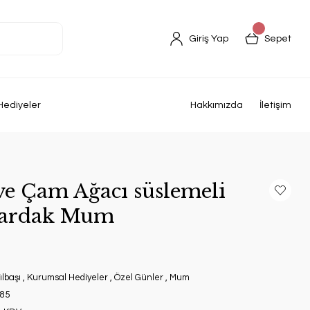
Giriş Yap
Sepet
Hediyeler
Hakkımızda
İletişim
ve Çam Ağacı süslemeli
ardak Mum
ılbaşı
,
Kurumsal Hediyeler
,
Özel Günler
,
Mum
85