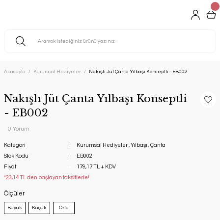
Anasayfa
Kurumsal Hediyeler
Nakışlı Jüt Çanta Yılbaşı Konseptli - EB002
Nakışlı Jüt Çanta Yılbaşı Konseptli
- EB002
0 Yorum
Kategori
Kurumsal Hediyeler
,
Yılbaşı
,
Çanta
Stok Kodu
EB002
Fiyat
179,17 TL + KDV
*23,14 TL den başlayan taksitlerle!
Ölçüler
Büyük
Küçük
Orta