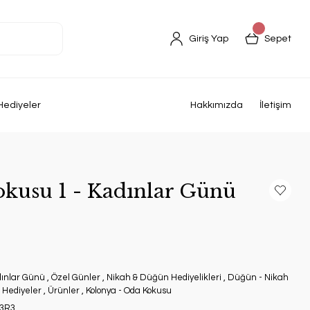
Giriş Yap
Sepet
Hediyeler
Hakkımızda
İletişim
kusu 1 - Kadınlar Günü
ınlar Günü
,
Özel Günler
,
Nikah & Düğün Hediyelikleri
,
Düğün - Nikah
 Hediyeler
,
Ürünler
,
Kolonya - Oda Kokusu
3R3