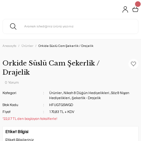
Anasayfa
Ürünler
Orkide Süslü Cam Şekerlik / Drajelik
Orkide Süslü Cam Şekerlik /
Drajelik
0 Yorum
Kategori
Ürünler
,
Nikah & Düğün Hediyelikleri
,
Söz & Nişan
Hediyelikleri
,
Şekerlik - Drajelik
Stok Kodu
HFUGTG5WGD
Fiyat
170,83 TL + KDV
*22,07 TL den başlayan taksitlerle!
Etiket Bilgisi
Etiketi Bilgileriniz