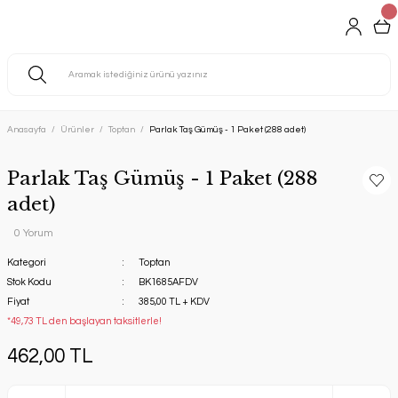
Anasayfa
Ürünler
Toptan
Parlak Taş Gümüş - 1 Paket (288 adet)
Parlak Taş Gümüş - 1 Paket (288
adet)
0 Yorum
Kategori
Toptan
Stok Kodu
BK1685AFDV
Fiyat
385,00 TL + KDV
*49,73 TL den başlayan taksitlerle!
462,00 TL