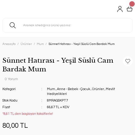
Anasayfa
Ürünler
Mum
Sünnet Hatırası - Yeşil Süslü Cam Bardak Mum
Sünnet Hatırası - Yeşil Süslü Cam
Bardak Mum
0 Yorum
Kategori
Mum
,
Anne - Bebek - Çocuk
,
Ürünler
,
Mevlit
Hediyelikleri
Stok Kodu
8MRAGSKPT7
Fiyat
66,67 TL + KDV
*8,61 TL den başlayan taksitlerle!
80,00 TL