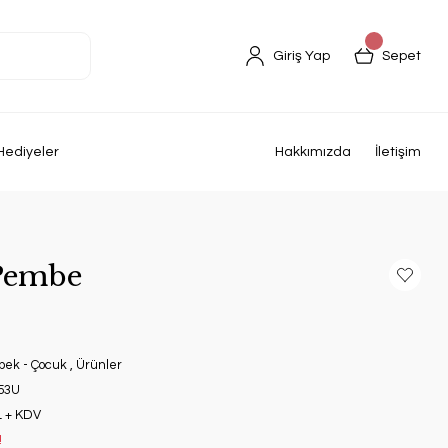
Giriş Yap
Sepet
Hediyeler
Hakkımızda
İletişim
 Pembe
bek - Çocuk
,
Ürünler
53U
L + KDV
!