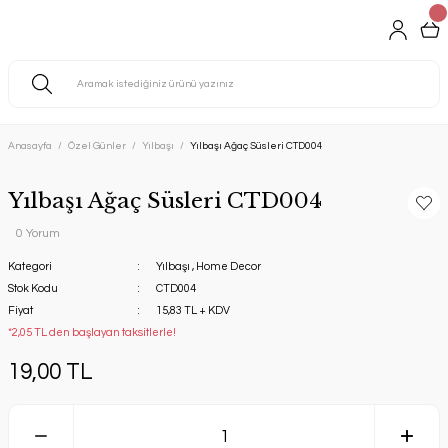
Anasayfa
Özel Günler
Yılbaşı
Yılbaşı Ağaç Süsleri CTD004
Yılbaşı Ağaç Süsleri CTD004
0 Yorum
Kategori
Yılbaşı
,
Home Decor
Stok Kodu
CTD004
Fiyat
15,83 TL + KDV
*2,05 TL den başlayan taksitlerle!
19,00 TL