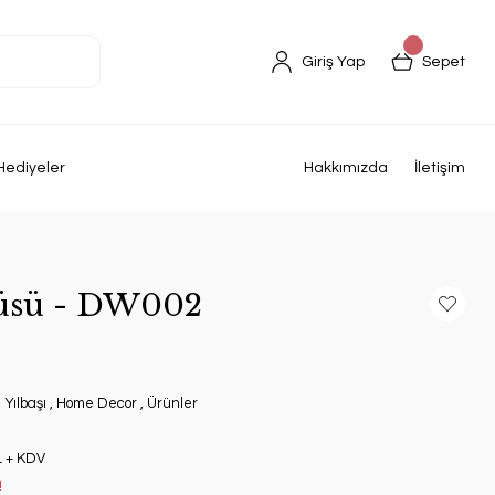
Giriş Yap
Sepet
Hediyeler
Hakkımızda
İletişim
Süsü - DW002
,
Yılbaşı
,
Home Decor
,
Ürünler
L + KDV
!