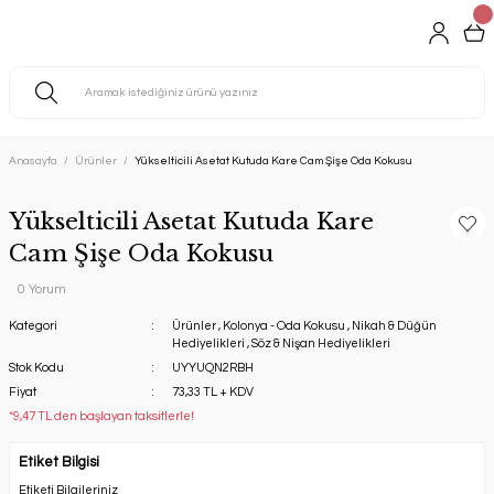
Anasayfa
Ürünler
Yükselticili Asetat Kutuda Kare Cam Şişe Oda Kokusu
Yükselticili Asetat Kutuda Kare
Cam Şişe Oda Kokusu
0 Yorum
Kategori
Ürünler
,
Kolonya - Oda Kokusu
,
Nikah & Düğün
Hediyelikleri
,
Söz & Nişan Hediyelikleri
Stok Kodu
UYYUQN2RBH
Fiyat
73,33 TL + KDV
*9,47 TL den başlayan taksitlerle!
Etiket Bilgisi
Etiketi Bilgileriniz