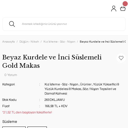
Anasayfa
Düğün - Nikah
Kız İsteme - Söz - Nişan
Beyaz Kurdele ve İnci Süslemeli G
Beyaz Kurdele ve İnci Süslemeli
Gold Makas
0 Yorum
Kategori
Kız İsteme - Söz - Nişan
,
Ürünler
,
Yüzük Yükseltici &
Yüzük Kurdelesi & Makas
,
Söz / Nişan Tepsileri ve
Damat Kahvesi
Stok Kodu
269DKLJAWU
Fiyat
166,58 TL + KDV
*21,52 TL den başlayan taksitlerle!
Süsleme