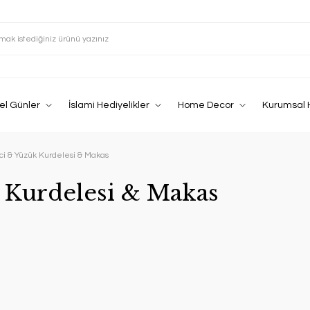
el Günler
İslami Hediyelikler
Home Decor
Kurumsal 
ici & Yüzük Kurdelesi & Makas
k Kurdelesi & Makas